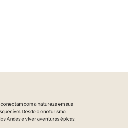
e conectam com a natureza em sua
squecível. Desde o enoturismo,
dos Andes e viver aventuras épicas.