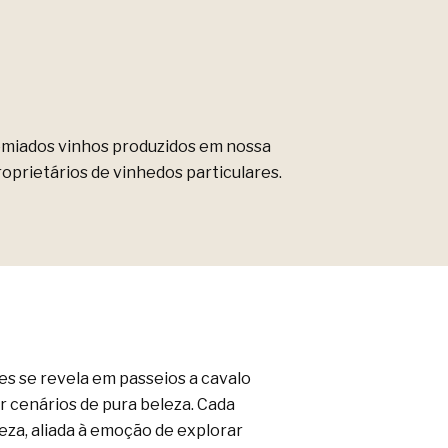
Sessão de c
premiados vinhos produzidos em nossa
Uma oportun
oprietários de vinhedos particulares.
vinhos vari
s se revela em passeios a cavalo
r cenários de pura beleza. Cada
za, aliada à emoção de explorar